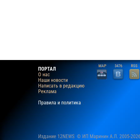
MAP
3476
RSS
ПОРТАЛ
О нас
Наши новости
Написать в редакцию
Реклама
Правила и политика
Издание 12NEWS © ИП Маринин А.Л. 2005-202