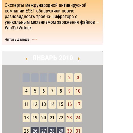
Эксперты международной антивирусной
компании ESET обнаружили новую
разновидность трояна-шифратора с
уникальным механизмом заражения файлов –
Win32/Virlock.
Читать дальше
ЯНВАРЬ 2010
1
2
3
4
5
6
7
8
9
10
11
12
13
14
15
16
17
18
19
20
21
22
23
24
25
26
27
28
29
30
31