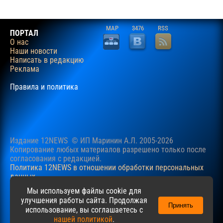
MAP
3476
RSS
ПОРТАЛ
О нас
Наши новости
Написать в редакцию
Реклама
Правила и политика
Издание 12NEWS © ИП Маринин А.Л. 2005-2026
Копирование любых материалов разрешено только после
согласования c редакцией.
Политика 12NEWS в отношении обработки персональных
данных
Наш сайт использует файлы cookie для учучшения
Мы используем файлы cookie для
пользовательского опыта. Продолжая просматривать сайт,
улучшения работы сайта. Продолжая
Принять
вы соглашаетесь с нашей
Политикой
в отношении файлов
использование, вы соглашаетесь с
cookie.
нашей политикой
.