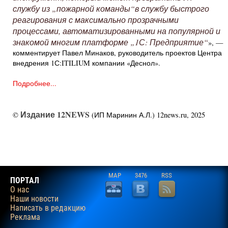
службу из „пожарной команды“в службу быстрого
реагирования с максимально прозрачными
процессами, автоматизированными на популярной и
знакомой многим платформе „1С: Предприятие“
», —
комментирует Павел Минаков, руководитель проектов Центра
внедрения 1С:ITILIUM компании «Деснол».
Подробнее...
Издание 12NEWS
©
(ИП Маринин А.Л.) 12news.ru, 2025
MAP
3476
RSS
ПОРТАЛ
О нас
Наши новости
Написать в редакцию
Реклама