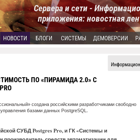
Сервера и сети - Информаци
приложения: новостная лен
НОВОСТИ
БЛОГИ
СИСТЕМЫ
ДЕМОВЕРСИИ
Р
Информацион
ИМОСТЬ ПО «ПИРАМИДА 2.0» С
 PRO
ссиональный» создана российскими разработчиками свободно
управления базами данных PostgreSQL.
сийской СУБД Postgres Pro, и ГК «Системы и
 и производитель средств автоматизации для