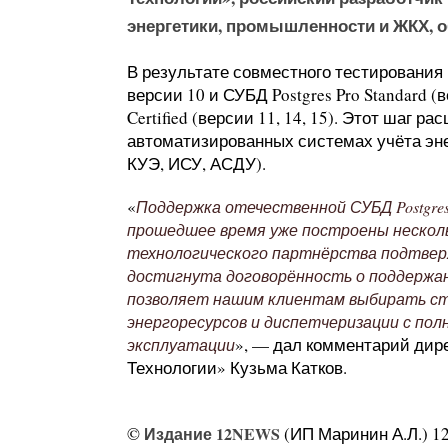
энергетики, промышленности и ЖКХ, 
В результате совместного тестирования
версии 10 и СУБД Postgres Pro Standard (вер
Certified (версии 11, 14, 15). Этот шаг
автоматизированных системах учёта эне
КУЭ, ИСУ, АСДУ).
«
Поддержка отечественной СУБД Postgres P
прошедшее время уже построены несколь
технологического партнёрства подтверж
достигнута договорённость о поддержан
позволяет нашим клиентам выбирать ст
энергоресурсов и диспетчеризации с пол
», — дал комментарий дир
эксплуатации
Технологии» Кузьма Катков.
©
Издание 12NEWS
(ИП Маринин А.Л.) 12