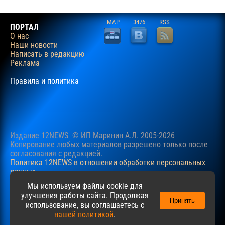
MAP
3476
RSS
ПОРТАЛ
О нас
Наши новости
Написать в редакцию
Реклама
Правила и политика
Издание 12NEWS © ИП Маринин А.Л. 2005-2026
Копирование любых материалов разрешено только после
согласования c редакцией.
Политика 12NEWS в отношении обработки персональных
данных
Наш сайт использует файлы cookie для учучшения
Мы используем файлы cookie для
пользовательского опыта. Продолжая просматривать сайт,
улучшения работы сайта. Продолжая
Принять
вы соглашаетесь с нашей
Политикой
в отношении файлов
использование, вы соглашаетесь с
cookie.
нашей политикой
.