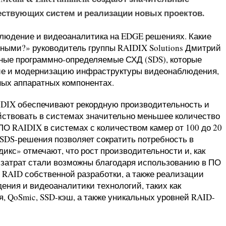
ствующих систем и реализации новых проектов.
людение и видеоаналитика на EDGE решениях. Какие
ными?» руководитель группы RAIDIX Solutions Дмитрий
ные программно-определяемые СХД (SDS), которые
ние и модернизацию инфраструктуры видеонаблюдения,
ных аппаратных компонентах.
IDIX обеспечивают рекордную производительность и
ействовать в системах значительно меньшее количество
ПО RAIDIX в системах с количеством камер от 100 до 20
 SDS-решения позволяет сократить потребность в
дикс» отмечают, что рост производительности и, как
 затрат стали возможны благодаря использованию в ПО
 RAID собственной разработки, а также реализации
ения и видеоаналитики технологий, таких как
, QoSmic, SSD-кэш, а также уникальных уровней RAID-