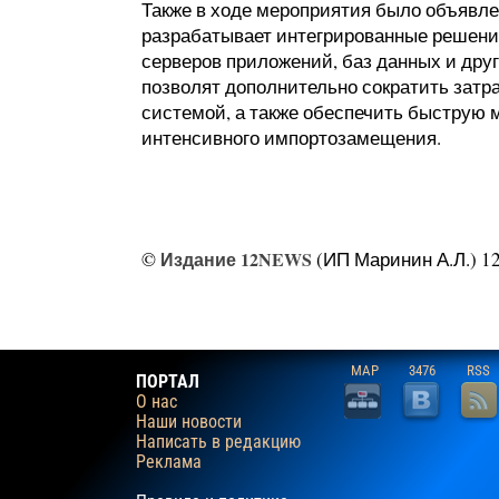
Также в ходе мероприятия было объявле
разрабатывает интегрированные решен
серверов приложений, баз данных и друг
позволят дополнительно сократить затр
системой, а также обеспечить быструю 
интенсивного импортозамещения.
©
Издание 12NEWS
(ИП Маринин А.Л.) 12
MAP
3476
RSS
ПОРТАЛ
О нас
Наши новости
Написать в редакцию
Реклама