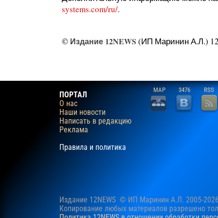
systems.com/ru/
.
©
Издание 12NEWS
(ИП Маринин А.Л.) 12
MAP
3476
RSS
ПОРТАЛ
О нас
Наши новости
Написать в редакцию
Реклама
Правила и политика
Издание 12NEWS © ИП Маринин А.Л. 2005-202
Копирование любых материалов разрешено толь
Политика 12NEWS в отношении обработки пер