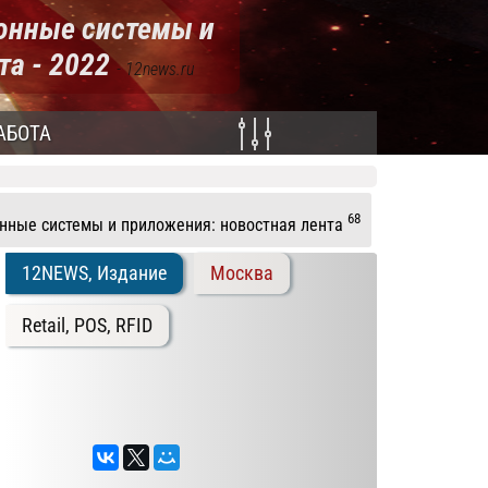
ионные системы и
та - 2022
- 12news.ru
АБОТА
68
ные системы и приложения: новостная лента
12NEWS, Издание
Москва
Retail, POS, RFID