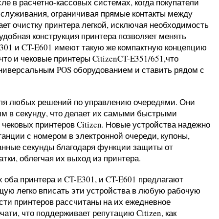
ле в расчетно-кассовых системах, когда покупатели
обслуживания, ограничивая прямые контакты между
ает очистку принтера легкой, исключая необходимость
 удобная конструкция принтера позволяет менять
301 и CT-E601 имеют такую же компактную концепцию
что и чековые принтеры CitizenCT-E351/651,что
универсальным POS оборудованием и ставить рядом с
для любых решений по управлению очередями. Они
мм в секунду, что делает их самыми быстрыми
чековых принтеров Citizen. Новые устройства надежно
танции с номером в электронной очереди, купоны,
танные секунды благодаря функции защиты от
тки, облегчая их выход из принтера.
 оба принтера и CT-E301, и CT-E601 предлагают
щую легко вписать эти устройства в любую рабочую
сти принтеров рассчитаны на их ежедневное
чати, что поддерживает репутацию Citizen, как