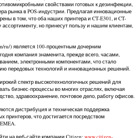
ротивомикробными свойствами готовых к дезинфекции,
ера рынка в POS-индустрии. Предлагая инновационные
ены в том, что оба наших принтера и CT-E301, и CT-
у ассортименту, но принесут пользу и нашим клиентам,
com/ru/) является 100-процентным дочерним
егодня компания знаменита, прежде всего, часами,
ванием, электронными компонентами, что стало
нию передовых технологий и инновационных решений.
 широкий спектр высокотехнологичных решений для
вать бизнес-процессы во многих отраслях, включая
дство, здравоохранение, почтовое дело, работу офисов.
вляются дистрибуция и техническая поддержка
ых принтеров, что достигается посредством
е EMEA.
и на веб-сайте компании Citizen:
www.citizen-