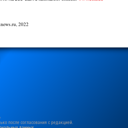
news.ru, 2022
6
ко после согласования c редакцией.
сональных данных