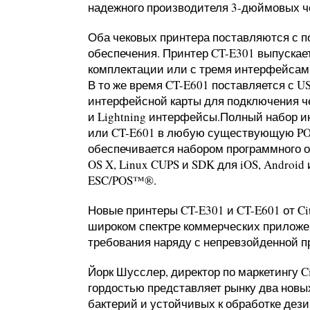
надежного производителя 3-дюймовых ч
Оба чековых принтера поставляются с п
обеспечения. Принтер CT-E301 выпускае
комплектации или с тремя интерфейсами 
В то же время CT-E601 поставляется с 
интерфейсной карты для подключения чер
и Lightning интерфейсы.Полный набор и
или CT-E601 в любую существующую PO
обеспечивается набором программного о
OS X, Linux CUPS и SDK для iOS, Androi
ESC/POS™®.
Новые принтеры CT-E301 и CT-E601 от Cit
широком спектре коммерческих приложе
требования наряду с непревзойденной 
Йорк Шусслер, директор по маркетингу Cit
гордостью представляет рынку два новы
бактерий и устойчивых к обработке де