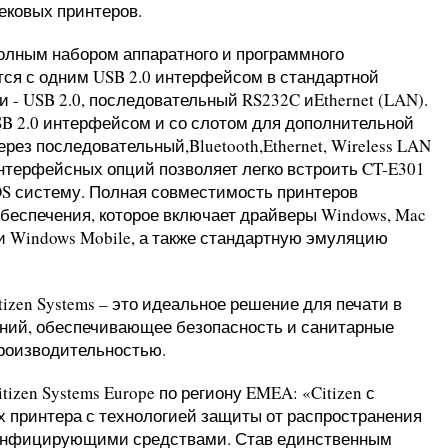
ековых принтеров.
олным набором аппаратного и программного
тся с одним USB 2.0 интерфейсом в стандартной
- USB 2.0, последовательный RS232C иEthernet (LAN).
USB 2.0 интерфейсом и со слотом для дополнительной
ез последовательный,Bluetooth,Ethernet, Wireless LAN
нтерфейсных опций позволяет легко встроить CT-E301
S систему. Полная совместимость принтеров
беспечения, которое включает драйверы Windows, Mac
d и Windows Mobile, а также стандартную эмуляцию
izen Systems – это идеальное решение для печати в
ний, обеспечивающее безопасность и санитарные
производительностью.
izen Systems Europe по региону EMEA: «Citizen с
х принтера с технологией защиты от распространения
зинфицирующими средствами. Став единственным