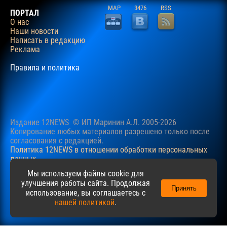
MAP
3476
RSS
ПОРТАЛ
О нас
Наши новости
Написать в редакцию
Реклама
Правила и политика
Издание 12NEWS © ИП Маринин А.Л. 2005-2026
Копирование любых материалов разрешено только после
согласования c редакцией.
Политика 12NEWS в отношении обработки персональных
данных
Наш сайт использует файлы cookie для учучшения
Мы используем файлы cookie для
пользовательского опыта. Продолжая просматривать сайт,
улучшения работы сайта. Продолжая
Принять
вы соглашаетесь с нашей
Политикой
в отношении файлов
использование, вы соглашаетесь с
cookie.
нашей политикой
.