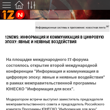
367
Информационные системы и приложения: новостная лента
12NEWS: ИНФОРМАЦИЯ И КОММУНИКАЦИЯ В ЦИФРОВУЮ
ЭПОХУ: ЯВНЫЕ И НЕЯВНЫЕ ВОЗДЕЙСТВИЯ
На площадке международного IT-форума
состоялось открытие второй международной
конференции ʺИнформация и коммуникация в
цифровую эпоху: явные и неявные воздействияʺ
в рамках межправительственной программы
ЮНЕСКО ʺИнформация для всехʺ.
Модератором встречи выступил заместитель председателя
межправительственного совета и председатель Российского
комитета Программы ЮНЕСКО ʺИнформация для всехʺ