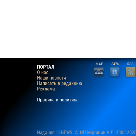
MAP
3476
RSS
ПОРТАЛ
О нас
Наши новости
Написать в редакцию
Реклама
Правила и политика
Издание 12NEWS © ИП Маринин А.Л. 2005-202