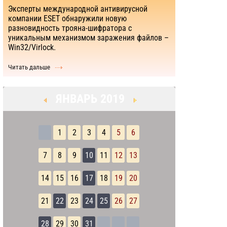
Эксперты международной антивирусной
компании ESET обнаружили новую
разновидность трояна-шифратора с
уникальным механизмом заражения файлов –
Win32/Virlock.
Читать дальше
ЯНВАРЬ 2019
1
2
3
4
5
6
7
8
9
10
11
12
13
14
15
16
17
18
19
20
21
22
23
24
25
26
27
28
29
30
31