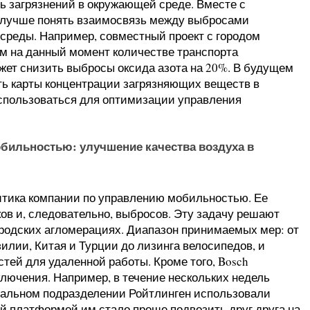
ь загрязнений в окружающей среде. Вместе с
 лучше понять взаимосвязь между выбросами
среды. Например, совместный проект с городом
м на данный момент количестве транспорта
жет снизить выбросы оксида азота на 20%. В будущем
ть карты концентрации загрязняющих веществ в
использоваться для оптимизации управления
бильностью: улучшение качества воздуха в
итика компании по управлению мобильностью. Ее
в и, следовательно, выбросов. Эту задачу решают
городских агломерациях. Диапазон принимаемых мер: от
илии, Китая и Турции до лизинга велосипедов, и
тей для удаленной работы. Кроме того, Bosch
ючения. Например, в течение нескольких недель
риальном подразделении Ройтлинген использовали
й платформой им стало проще подвозить друг друга на