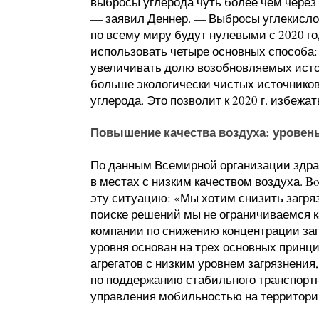
выбросы углерода чуть более чем через г
— заявил Деннер. — Выбросы углекислог
по всему миру будут нулевыми с 2020 го
использовать четыре основных способа:
увеличивать долю возобновляемых источ
больше экологически чистых источнико
углерода. Это позволит к 2020 г. избежа
Повышение качества воздуха: уровень
По данным Всемирной организации здрав
в местах с низким качеством воздуха. 
эту ситуацию: «Мы хотим снизить загряз
поиске решений мы не ограничиваемся 
компании по снижению концентрации заг
уровня основан на трех основных принц
агрегатов с низким уровнем загрязнения
по поддержанию стабильного транспортн
управления мобильностью на территори