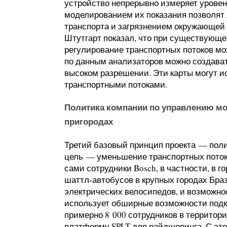
устройство непрерывно измеряет уровен
моделированием их показания позволят
транспорта и загрязнением окружающей 
Штутгарт показал, что при существующе
регулирование транспортных потоков мо
по данным анализаторов можно создава
высоком разрешении. Эти карты могут 
транспортными потоками.
Политика компании по управлению мо
пригородах
Третий базовый принцип проекта — пол
цель — уменьшение транспортных потоко
сами сотрудники Bosch, в частности, в 
шаттл-автобусов в крупных городах Браз
электрических велосипедов, и возможнос
использует обширные возможности подкл
примерно 8 000 сотрудников в террито
платформу SPLT для райдшеринга. С это