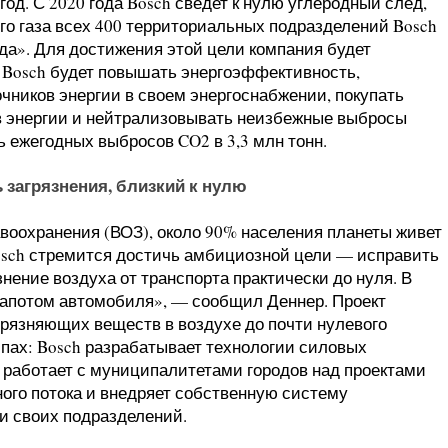
од. С 2020 года Bosch сведет к нулю углеродный след,
о газа всех 400 территориальных подразделений Bosch
да». Для достижения этой цели компания будет
 Bosch будет повышать энергоэффективность,
ников энергии в своем энергоснабжении, покупать
в энергии и нейтрализовывать неизбежные выбросы
ть ежегодных выбросов CO2 в 3,3 млн тонн.
 загрязнения, близкий к нулю
оохранения (ВОЗ), около 90% населения планеты живет
Bosch стремится достичь амбициозной цели — исправить
нение воздуха от транспорта практически до нуля. В
капотом автомобиля», — сообщил Деннер. Проект
рязняющих веществ в воздухе до почти нулевого
ипах: Bosch разрабатывает технологии силовых
, работает с муниципалитетами городов над проектами
ого потока и внедряет собственную систему
и своих подразделений.