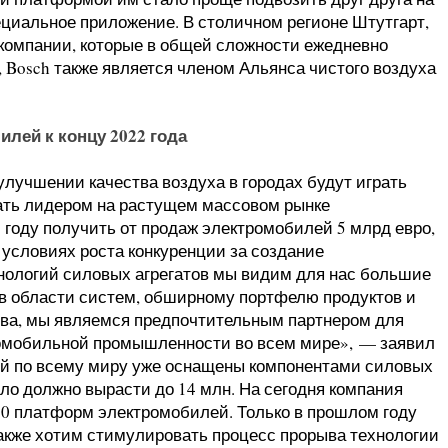
ециальное приложение. В столичном регионе Штутгарт,
 компании, которые в общей сложности ежедневно
 Bosch также является членом Альянса чистого воздуха
лей к концу 2022 года
 улучшении качества воздуха в городах будут играть
ать лидером на растущем массовом рынке
 году получить от продаж электромобилей 5 млрд евро,
В условиях роста конкуренции за создание
нологий силовых агрегатов мы видим для нас большие
в области систем, обширному портфелю продуктов и
тва, мы являемся предпочтительным партнером для
омобильной промышленности во всем мире», — заявил
й по всему миру уже оснащены компонентами силовых
исло должно вырасти до 14 млн. На сегодня компания
50 платформ электромобилей. Только в прошлом году
также хотим стимулировать процесс прорыва технологии