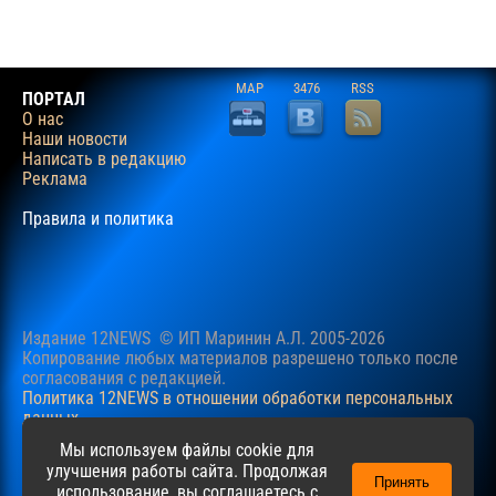
MAP
3476
RSS
ПОРТАЛ
О нас
Наши новости
Написать в редакцию
Реклама
Правила и политика
Издание 12NEWS © ИП Маринин А.Л. 2005-2026
Копирование любых материалов разрешено только после
согласования c редакцией.
Политика 12NEWS в отношении обработки персональных
данных
Наш сайт использует файлы cookie для учучшения
Мы используем файлы cookie для
пользовательского опыта. Продолжая просматривать сайт,
улучшения работы сайта. Продолжая
Принять
вы соглашаетесь с нашей
Политикой
в отношении файлов
использование, вы соглашаетесь с