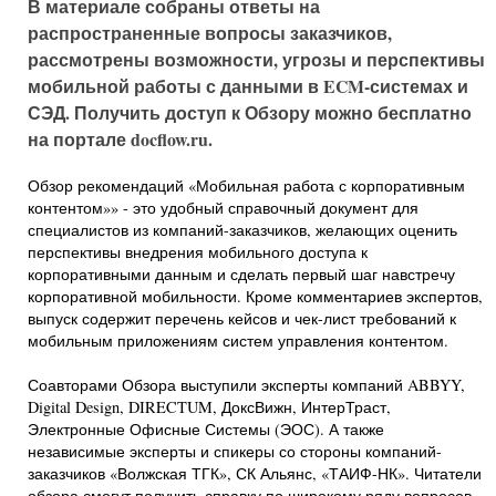
В материале собраны ответы на
распространенные вопросы заказчиков,
рассмотрены возможности, угрозы и перспективы
мобильной работы с данными в ECM-системах и
СЭД. Получить доступ к Обзору можно бесплатно
на портале docflow.ru.
Обзор рекомендаций «Мобильная работа с корпоративным
контентом»» - это удобный справочный документ для
специалистов из компаний-заказчиков, желающих оценить
перспективы внедрения мобильного доступа к
корпоративными данным и сделать первый шаг навстречу
корпоративной мобильности. Кроме комментариев экспертов,
выпуск содержит перечень кейсов и чек-лист требований к
мобильным приложениям систем управления контентом.
Соавторами Обзора выступили эксперты компаний ABBYY,
Digital Design, DIRECTUM, ДоксВижн, ИнтерТраст,
Электронные Офисные Системы (ЭОС). А также
независимые эксперты и спикеры со стороны компаний-
заказчиков «Волжская ТГК», СК Альянс, «ТАИФ-НК». Читатели
обзора смогут получить справку по широкому ряду вопросов.