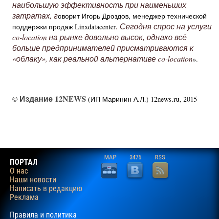
наибольшую эффективность при наименьших
затратах, г
оворит Игорь Дроздов, менеджер технической
. Сегодня спрос на услуги
поддержки продаж Linxdatacenter
co-location на рынке довольно высок, однако всё
больше предпринимателей присматриваются к
«облаку», как реальной альтернативе co-location
».
Издание 12NEWS
©
(ИП Маринин А.Л.) 12news.ru, 2015
MAP
3476
RSS
ПОРТАЛ
О нас
Наши новости
Написать в редакцию
Реклама
Правила и политика