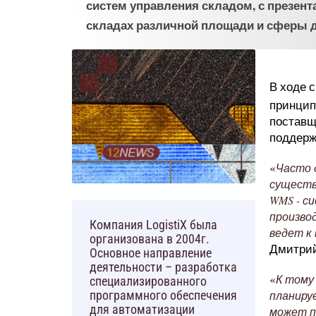
систем управления складом, с презен
складах различной площади и сферы д
В ходе 
принцип
поставщ
поддерж
«
Часто 
существ
WMS - с
произво
Компания LogistiX была
ведет к
организована в 2004г.
Дмитрий
Основное направление
деятельности – разработка
«
К тому
специализированного
планируе
программного обеспечения
для автоматизации
может п