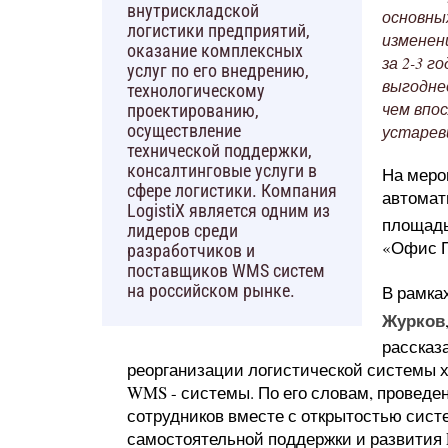
внутрискладской
основны
логистики предприятий,
изменен
оказание комплексных
за 2-3 
услуг по его внедрению,
выгодне
технологическому
чем впо
проектированию,
осуществление
устарев
технической поддержки,
консалтинговые услуги в
На меро
сфере логистики. Компания
автомат
LogistiX является одним из
площадь
лидеров среди
«Офис П
разработчиков и
поставщиков WMS систем
В рамка
на российском рынке.
Журков
рассказ
реорганизации логистической системы 
WMS - системы. По его словам, проведе
сотрудников вместе с открытостью сис
самостоятельной поддержки и развития