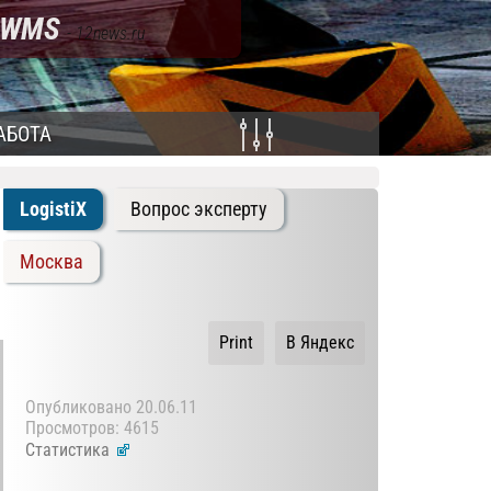
, WMS
- 12news.ru
АБОТА
LogistiX
Вопрос эксперту
Москва
Print
В Яндекс
Опубликовано
20.06.11
Просмотров: 4615
Статистика