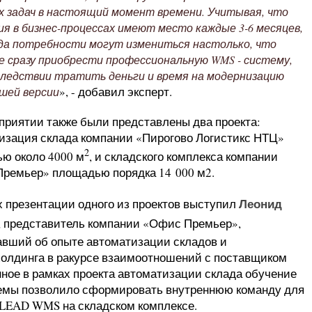
х задач в настоящий момент времени. Учитывая, что
ия в бизнес-процессах имеют место каждые 3-6 месяцев,
года потребности могут измениться настолько, что
е сразу приобрести профессиональную WMS - систему,
следствии тратить деньги и время на модернизацию
», - добавил эксперт.
шей версии
приятии также были представлены два проекта:
изация склада компании «Пирогово Логистикс НТЦ»
2
ю около 4000 м
, и складского комплекса компании
ремьер» площадью порядка 14 000 м2.
Леонид
х презентации одного из проектов выступил
, представитель компании «Офис Премьер»,
авший об опыте автоматизации складов и
холдинга в ракурсе взаимоотношений с поставщиком
нное в рамках проекта автоматизации склада обучение
темы позволило сформировать внутреннюю команду для
 LEAD WMS на складском комплексе.