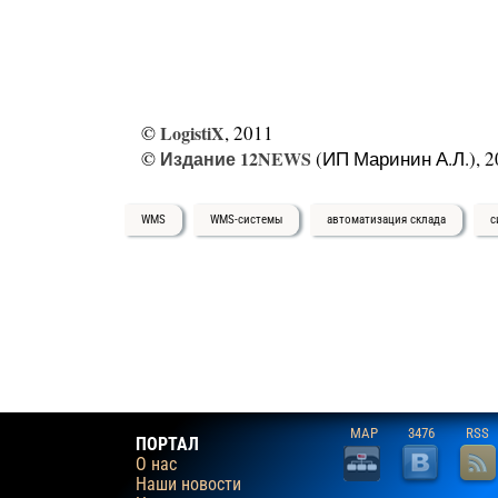
©
LogistiX
, 2011
©
Издание 12NEWS
(ИП Маринин А.Л.), 2
WMS
WMS-системы
автоматизация склада
с
MAP
3476
RSS
ПОРТАЛ
О нас
Наши новости