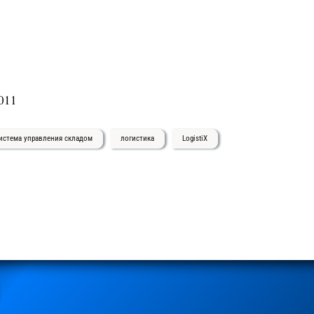
011
истема управления складом
логистика
LogistiX