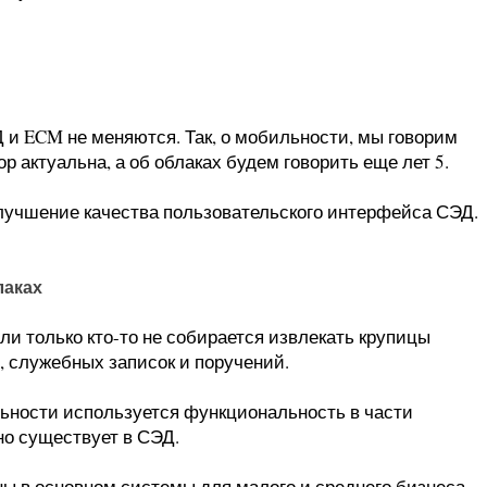
 и ECM не меняются. Так, о мобильности, мы говорим
ор актуальна, а об облаках будем говорить еще лет 5.
учшение качества пользовательского интерфейса СЭД.
лаках
и только кто-то не собирается извлекать крупицы
, служебных записок и поручений.
ьности используется функциональность в части
но существует в СЭД.
ены в основном системы для малого и среднего бизнеса.