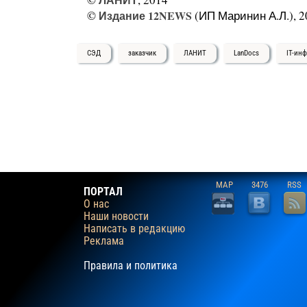
©
Издание 12NEWS
(ИП Маринин А.Л.), 2
СЭД
заказчик
ЛАНИТ
LanDocs
IT-инф
MAP
3476
RSS
ПОРТАЛ
О нас
Наши новости
Написать в редакцию
Реклама
Правила и политика