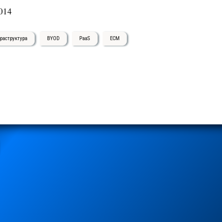
014
раструктура
BYOD
PaaS
ECM