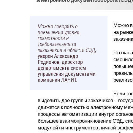
Можно в
Можно говорить о
на рынк
повышении уровня
грамотности и
заказчик
требовательности
заказчиков в области СЭД
,
Что каса
уверен Александр
сменилс
Родионов, директор
повышен
департамента систем
правиль
управления документами
реализо
компании ЛАНИТ.
Если го
выделить две группы заказчиков – госуд
движется к полностью электронному ме
процессы автоматизации внутри органов
большее взаимопроникновение СЭД, сис
модулей) и инструментов личной эффек