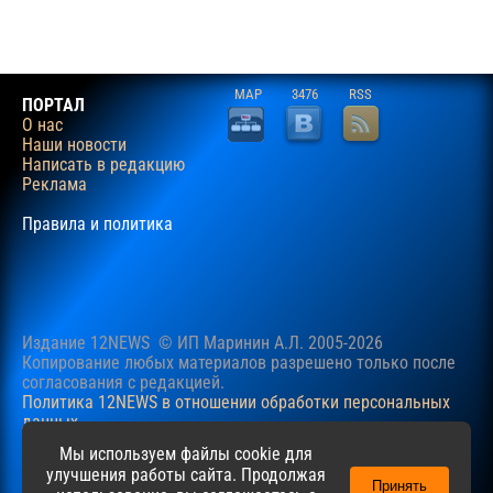
MAP
3476
RSS
ПОРТАЛ
О нас
Наши новости
Написать в редакцию
Реклама
Правила и политика
Издание 12NEWS © ИП Маринин А.Л. 2005-2026
Копирование любых материалов разрешено только после
согласования c редакцией.
Политика 12NEWS в отношении обработки персональных
данных
Наш сайт использует файлы cookie для учучшения
Мы используем файлы cookie для
пользовательского опыта. Продолжая просматривать сайт,
улучшения работы сайта. Продолжая
Принять
вы соглашаетесь с нашей
Политикой
в отношении файлов