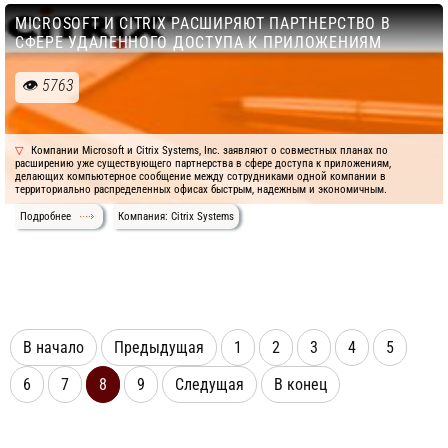
MICROSOFT И CITRIX РАСШИРЯЮТ ПАРТНЕРСТВО В
СФЕРЕ УДАЛЕННОГО ДОСТУПА К ПРИЛОЖЕНИЯМ
5763
Компании Microsoft и Citrix Systems, Inc. заявляют о совместных планах по
расширению уже существующего партнерства в сфере доступа к приложениям,
делающих компьютерное сообщение между сотрудниками одной компании в
территориально распределенных офисах быстрым, надежным и экономичным.
Подробнее
Компания: Citrix Systems
В начало
Предыдущая
1
2
3
4
5
6
7
8
9
Следущая
В конец