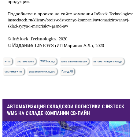
продукции.
Подробнеее о проекте на сайте компании InStock Technologies:
instocktech.ru/klienty/proizvodstvennye-kompanii/avtomatizirovannyj-
sklad-syrya-i-materialov-grand-av/
InStock Technologies
©
, 2020
Издание 12NEWS
©
(ИП Маринин А.Л.), 2020
wms
система wms
WMS склад
wms автоматизация
автоматизация склада
системы wms
управление складом
Гранд АВ
АВТОМАТИЗАЦИЯ СКЛАДСКОЙ ЛОГИСТИКИ С INSTOCK
WMS НА СКЛАДЕ КОМПАНИИ СВ-ЛАЙН