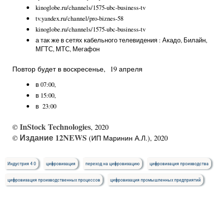
kinoglobe.ru/channels/1575-ubc-business-tv
tv.yandex.ru/channel/pro-biznes-58
kinoglobe.ru/channels/1575-ubc-business-tv
а так же в сетях кабельного телевидения : Акадо, Билайн,
МГТС, МТС, Мегафон
Повтор будет в воскресенье, 19 апреля
в 07:00,
в 15:00,
в 23:00
InStock Technologies
©
, 2020
Издание 12NEWS
©
(ИП Маринин А.Л.), 2020
Индустрия 4 0
цифровизация
переход на цифровизацию
цифровизация производства
цифровизация производственных процессов
цифровизация промышленных предприятий