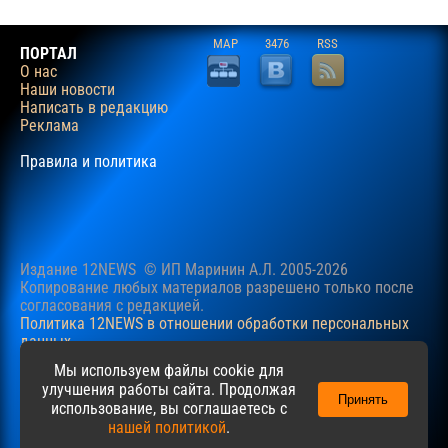
MAP
3476
RSS
ПОРТАЛ
О нас
Наши новости
Написать в редакцию
Реклама
Правила и политика
Издание 12NEWS © ИП Маринин А.Л. 2005-2026
Копирование любых материалов разрешено только после
согласования c редакцией.
Политика 12NEWS в отношении обработки персональных
данных
Наш сайт использует файлы cookie для учучшения
Мы используем файлы cookie для
пользовательского опыта. Продолжая просматривать сайт,
улучшения работы сайта. Продолжая
Принять
вы соглашаетесь с нашей
Политикой
в отношении файлов
использование, вы соглашаетесь с
cookie.
нашей политикой
.