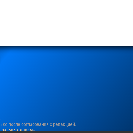
6
ко после согласования c редакцией.
сональных данных