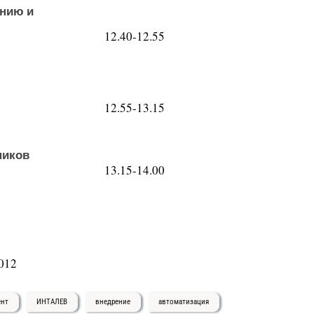
ению и
12.40-12.55
12.55-13.15
ников
13.15-14.00
012
ент
ИНТАЛЕВ
внедрение
автоматизация