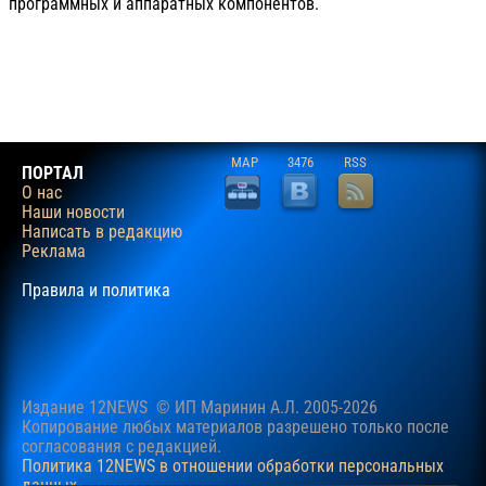
программных и аппаратных компонентов.
MAP
3476
RSS
ПОРТАЛ
О нас
Наши новости
Написать в редакцию
Реклама
Правила и политика
Издание 12NEWS © ИП Маринин А.Л. 2005-2026
Копирование любых материалов разрешено только после
согласования c редакцией.
Политика 12NEWS в отношении обработки персональных
данных