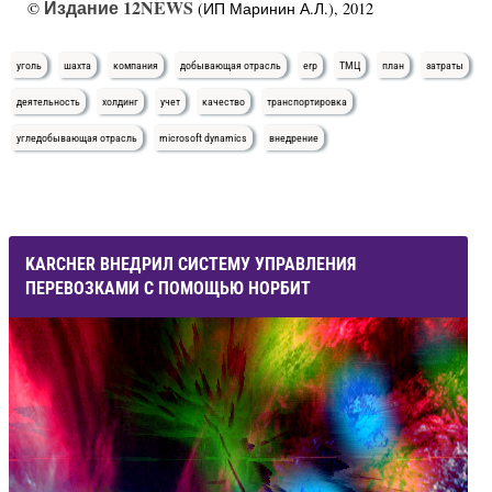
Издание 12NEWS
©
(ИП Маринин А.Л.), 2012
уголь
шахта
компания
добывающая отрасль
erp
ТМЦ
план
затраты
деятельность
холдинг
учет
качество
транспортировка
угледобывающая отрасль
microsoft dynamics
внедрение
KARCHER ВНЕДРИЛ СИСТЕМУ УПРАВЛЕНИЯ
ПЕРЕВОЗКАМИ С ПОМОЩЬЮ НОРБИТ