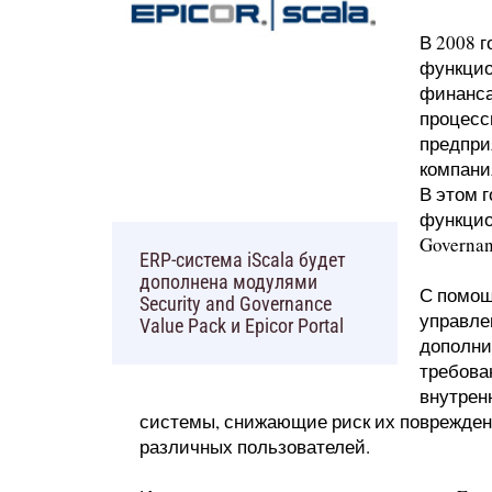
В 2008 
функцио
финанса
процесс
предприя
компани
В этом 
функцио
Governan
ERP-система iScala будет
дополнена модулями
С помощ
Security and Governance
управлен
Value Pack и Epicor Portal
дополни
требова
внутрен
системы, снижающие риск их поврежден
различных пользователей.