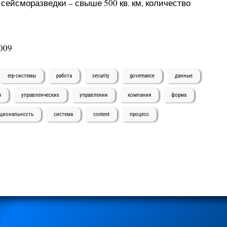
сейсморазведки – свыше 500 кв. км, количество
009
erp-системы
работа
security
governance
данные
я
управленческих
управления
компания
форма
циональность
система
content
процесс