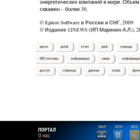
энергетических компаний в мире. Объем 
скважин – более 30.
©
Epicor Software в России и СНГ
, 2009
©
Издание 12NEWS
(ИП Маринин А.Л.), 2
epicor
portal
отчет
pack
помощь
ERP-системы
информация
заказ
информаци
доступ
страница
данные
iscala
функ
MAP
3476
RSS
ПОРТАЛ
О нас