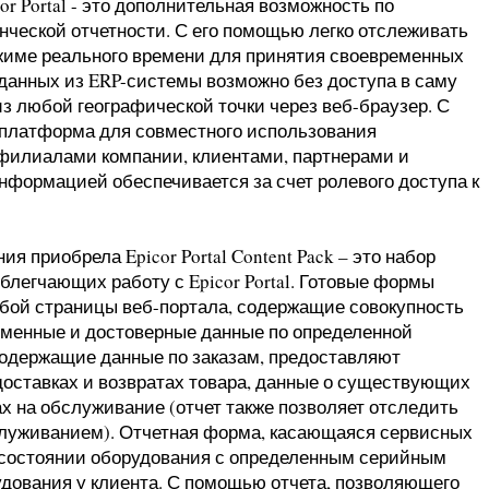
r Portal - это дополнительная возможность по
ческой отчетности. С его помощью легко отслеживать
име реального времени для принятия своевременных
данных из ERP-системы возможно без доступа в саму
 любой географической точки через веб-браузер. С
я платформа для совместного использования
филиалами компании, клиентами, партнерами и
нформацией обеспечивается за счет ролевого доступа к
 приобрела Epicor Portal Content Pack – это набор
блегчающих работу с Epicor Portal. Готовые формы
бой страницы веб-портала, содержащие совокупность
еменные и достоверные данные по определенной
одержащие данные по заказам, предоставляют
оставках и возвратах товара, данные о существующих
ах на обслуживание (отчет также позволяет отследить
луживанием). Отчетная форма, касающаяся сервисных
о состоянии оборудования с определенным серийным
дования у клиента. С помощью отчета, позволяющего