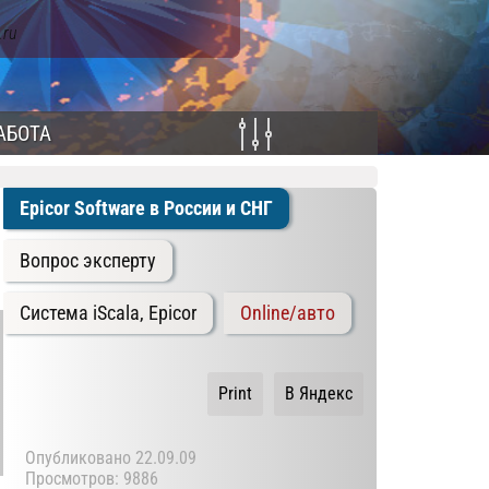
.ru
АБОТА
Epicor Software в России и СНГ
Вопрос эксперту
Система iScala, Epicor
Online/авто
Print
В Яндекс
Опубликовано
22.09.09
Просмотров: 9886