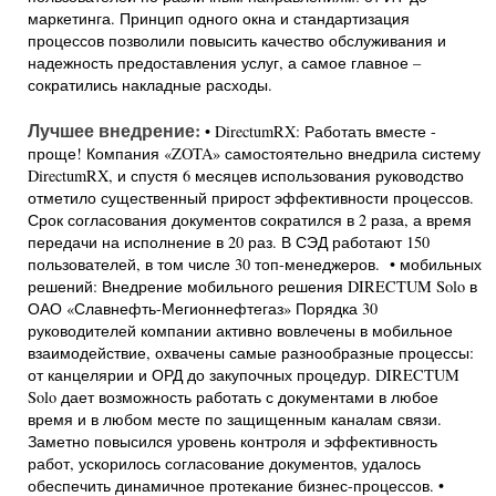
маркетинга. Принцип одного окна и стандартизация
процессов позволили повысить качество обслуживания и
надежность предоставления услуг, а самое главное –
сократились накладные расходы.
Лучшее внедрение:
• DirectumRX: Работать вместе -
проще! Компания «ZOTA» самостоятельно внедрила систему
DirectumRX, и спустя 6 месяцев использования руководство
отметило существенный прирост эффективности процессов.
Срок согласования документов сократился в 2 раза, а время
передачи на исполнение в 20 раз. В СЭД работают 150
пользователей, в том числе 30 топ-менеджеров. • мобильных
решений: Внедрение мобильного решения DIRECTUM Solo в
ОАО «Славнефть-Мегионнефтегаз» Порядка 30
руководителей компании активно вовлечены в мобильное
взаимодействие, охвачены самые разнообразные процессы:
от канцелярии и ОРД до закупочных процедур. DIRECTUM
Solo дает возможность работать с документами в любое
время и в любом месте по защищенным каналам связи.
Заметно повысился уровень контроля и эффективность
работ, ускорилось согласование документов, удалось
обеспечить динамичное протекание бизнес-процессов. •