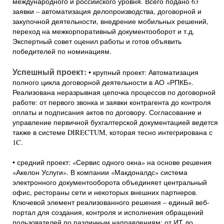
международного и российского уровня. Всего подано 63
заявки – автоматизация делопроизводства, договорной и
закупочной деятельности, внедрение мобильных решений,
переход на межкорпоративный документооборот и т.д.
Экспертный совет оценил работы и готов объявить
победителей по номинациям.
Успешный проект:
• крупный проект: Автоматизация
полного цикла договорной деятельности в АО «РПКБ».
Реализована неразрывная цепочка процессов по договорной
работе: от первого звонка и заявки контрагента до контроля
оплаты и подписания актов по договору. Согласование и
управление первичной бухгалтерской документацией ведется
также в системе DIRECTUM, которая тесно интегрирована с
1C.
• средний проект: «Сервис одного окна» на основе решения
«Акелон Услуги». В компании «Макдоналдс» система
электронного документооборота объединяет центральный
офис, рестораны сети и некоторых внешних партнеров.
Ключевой элемент реализованного решения – единый веб-
портал для создания, контроля и исполнения обращений
пользователей по различным направлениям: от ИТ до