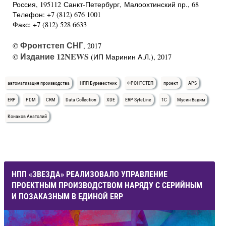
Россия, 195112 Санкт-Петербург, Малоохтинский пр., 68
Телефон: +7 (812) 676 1001
Факс: +7 (812) 528 6633
Фронтстеп СНГ
©
, 2017
Издание 12NEWS
©
(ИП Маринин А.Л.), 2017
автоматизация производства
НПП Буревестник
ФРОНТСТЕП
проект
APS
ERP
PDM
CRM
Data Collection
XDE
ERP SyteLine
1С
Мусин Вадим
Конаков Анатолий
НПП «ЗВЕЗДА» РЕАЛИЗОВАЛО УПРАВЛЕНИЕ
ПРОЕКТНЫМ ПРОИЗВОДСТВОМ НАРЯДУ С СЕРИЙНЫМ
И ПОЗАКАЗНЫМ В ЕДИНОЙ ERP