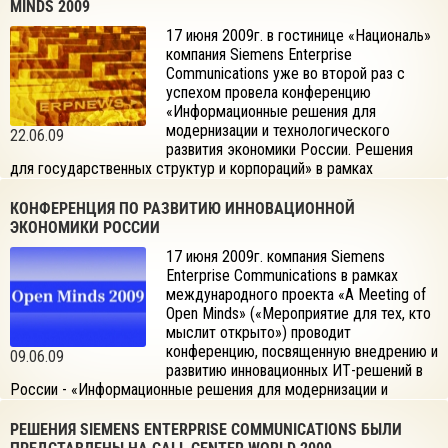
Communications».
MINDS 2009
17 июня 2009г. в гостинице «Националь»
компания Siemens Enterprise
Communications уже во второй раз с
успехом провела конференцию
«Информационные решения для
модернизации и технологического
22.06.09
развития экономики России. Решения
для государственных структур и корпораций» в рамках
международного проекта «A Meeting of Open Minds».
Мероприятие носило характер открытой встречи специалистов,
КОНФЕРЕНЦИЯ ПО РАЗВИТИЮ ИННОВАЦИОННОЙ
представителей органов государственной власти, гостей и
ЭКОНОМИКИ РОССИИ
интересующихся – всех, «кто мыслит открыто».
17 июня 2009г. компания Siemens
Enterprise Communications в рамках
международного проекта «A Meeting of
Open Minds» («Мероприятие для тех, кто
мыслит открыто») проводит
конференцию, посвященную внедрению и
09.06.09
развитию инновационных ИТ-решений в
России - «Информационные решения для модернизации и
технологического развития экономики России. Решения для
государственных структур и корпораций».
РЕШЕНИЯ SIEMENS ENTERPRISE COMMUNICATIONS БЫЛИ