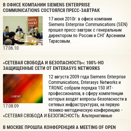
В ОФИСЕ КОМПАНИИ SIEMENS ENTERPRISE
COMMUNICATIONS СОСТОЯЛСЯ ПРЕСС-ЗАВТРАК
17 июня 2010г. в офисе компании
Siemens Enterprise Communications (SEN)
прошел пресс-завтрак с генеральным
директором по России и СНГ Арсением
Тарасовым.
17.06.10
«СЕТЕВАЯ СВОБОДА И БЕЗОПАСНОСТЬ»: 100%-НО
ЗАЩИЩЕННЫЕ СЕТИ ОТ ENTERASYS NETWORKS
12 августа 2009 года Siemens Enterprise
Communications, Enterasys Networks и
TRONIC собрали порядка 150 ИТ-
профессионалов, в сферу компетенции
которых входят вопросы безопасности в
сетевых инфраструктурах, на первую
17.08.09
технико-методическую конференцию -
«СЕТЕВАЯ СВОБОДА И БЕЗОПАСНОСТЬ: Альтернативные
экономичные методы построения безопасных корпоративных
сетей на базе технологий Enterasys и Siemens Enterprise
В МОСКВЕ ПРОШЛА КОНФЕРЕНЦИЯ A MEETING OF OPEN