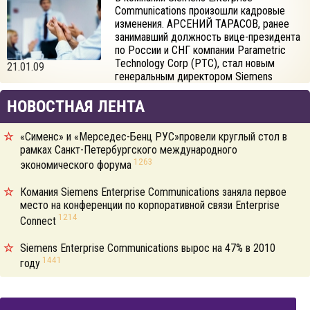
Communications произошли кадровые
изменения. АРСЕНИЙ ТАРАСОВ, ранее
занимавший должность вице-президента
по России и СНГ компании Parametric
Technology Corp (PTC), стал новым
21.01.09
генеральным директором Siemens
Enterprise Communications. В компании также назначен новый
директор по продажам – Александр Василенко.
НОВОСТНАЯ ЛЕНТА
«Сименс» и «Мерседес-Бенц РУС»провели круглый стол в
рамках Санкт-Петербургского международного
1263
экономического форума
Комания Siemens Enterprise Communications заняла первое
место на конференции по корпоративной связи Enterprise
1214
Connect
Siemens Enterprise Communications вырос на 47% в 2010
1441
году