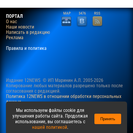
MAP
3476
RSS
ПОРТАЛ
О нас
Наши новости
Написать в редакцию
Реклама
Правила и политика
Издание 12NEWS © ИП Маринин А.Л. 2005-2026
Копирование любых материалов разрешено только после
согласования c редакцией.
Политика 12NEWS в отношении обработки персональных
данных
Наш сайт использует файлы cookie для учучшения
Мы используем файлы cookie для
пользовательского опыта. Продолжая просматривать сайт,
улучшения работы сайта. Продолжая
Принять
вы соглашаетесь с нашей
Политикой
в отношении файлов
использование, вы соглашаетесь с
cookie.
нашей политикой
.