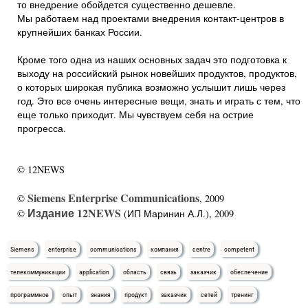
то внедрение обойдется существенно дешевле.
Мы работаем над проектами внедрения контакт-центров в
крупнейших банках России.
Кроме того одна из наших основных задач это подготовка к
выходу на российский рынок новейших продуктов, продуктов,
о которых широкая публика возможно услышит лишь через
год. Это все очень интересные вещи, знать и играть с тем, что
еще только приходит. Мы чувствуем себя на острие
прогресса.
© 12NEWS
Siemens Enterprise Communications
©
, 2009
Издание 12NEWS
©
(ИП Маринин А.Л.), 2009
Siemens
enterprise
communications
компания
centre
competent
телекоммуникации
application
область
связь
заказчик
обеспечение
программное
опыт
знания
продукт
заказчик
сетей
тренинг