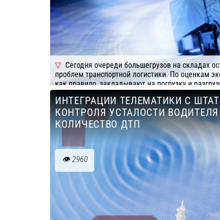
Сегодня очереди большегрузов на складах ос
проблем транспортной логистики. По оценкам экс
как правило, закладывают на погрузку и разгру
часов, но на деле на это могут уйти сутки. В рез
ИНТЕГРАЦИИ ТЕЛЕМАТИКИ С ШТА
за простоев несут как хозяева складских объект
КОНТРОЛЯ УСТАЛОСТИ ВОДИТЕЛЯ
Подробнее
Компания: СКАУТ, ГК
КОЛИЧЕСТВО ДТП
2960