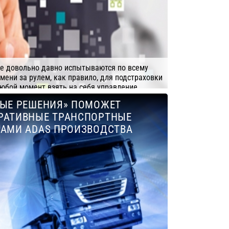
е довольно давно испытываются по всему
мени за рулем, как правило, для подстраховки
любой момент взять на себя управление.
НЫЕ РЕШЕНИЯ» ПОМОЖЕТ
АУТ, ГК
РАТИВНЫЕ ТРАНСПОРТНЫЕ
ВАМИ ADAS ПРОИЗВОДСТВА