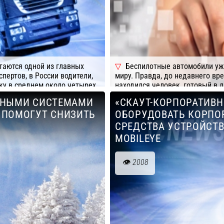
таются одной из главных
Беспилотные автомобили уж
пертов, в России водители,
миру. Правда, до недавнего вре
зку в среднем около четырех
находился человек, готовый в 
ультате серьезные убытки из-
ТНЫМИ СИСТЕМАМИ
«СКАУТ-КОРПОРАТИВ
Подробнее
Компания: СК
ов, так и перевозчики.
 ПОМОГУТ СНИЗИТЬ
ОБОРУДОВАТЬ КОРПО
СРЕДСТВА УСТРОЙСТ
MOBILEYE
2008