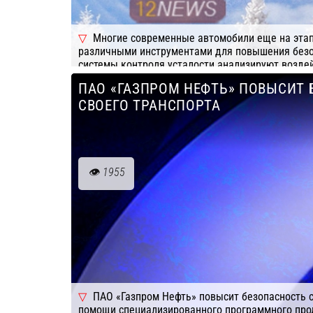
Многие современные автомобили еще на эта
различными инструментами для повышения безо
системы контроля усталости анализируют воздей
руль, отслеживая частые подруливания и другие
ПАО «ГАЗПРОМ НЕФТЬ» ПОВЫСИТ
того, встроенные камеры оценивают направление
СВОЕГО ТРАНСПОРТА
Подробнее
Компания: СКАУТ,
зевания и т.д.
1955
ПАО «Газпром Нефть» повысит безопасность с
помощи специализированного программного про