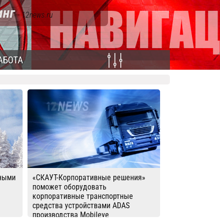
инг
- 12news.ru
АБОТА
тными
«СКАУТ-Корпоративные решения»
поможет оборудовать
корпоративные транспортные
средства устройствами ADAS
производства Mobileye