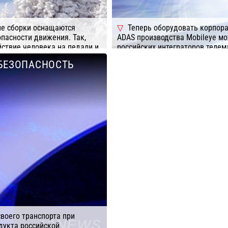
пе сборки оснащаются
Теперь оборудовать корпора
пасности движения. Так,
ADAS производства Mobileye м
ствие человека на педали и
российских интеграторов телем
 признаки утомления. Кроме
 БЕЗОПАСНОСТЬ
Подробнее
 взгляда, частоту моргания,
решения».
 ГК
воего транспорта при
дукта российской