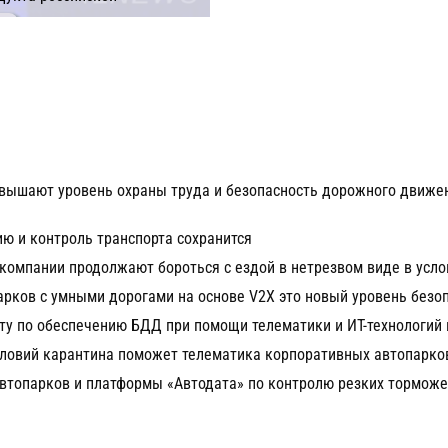
К
вышают уровень охраны труда и безопасность дорожного движе
ю и контроль транспорта сохранится
компании продолжают бороться с ездой в нетрезвом виде в усл
арков с умными дорогами на основе V2X это новый уровень безо
у по обеспечению БДД при помощи телематики и ИТ-технологий 
ловий карантина поможет телематика корпоративных автопарко
втопарков и платформы «Автодата» по контролю резких торможе