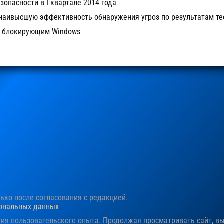
зопасности в I квартале 2014 года
о наивысшую эффективность обнаружения угроз по результатам те
м, блокирующим Windows
6
ко после согласования c редакцией.
сональных данных
ния пользовательского опыта. Продолжая просматривать сайт, в