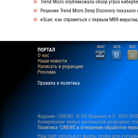
Trend Micro опубликовала обзор угроз кибербе
Решение Trend Micro Deep Discovery показал
eScan: как справиться с первым MBR-вирусо
MAP
3476
RSS
ПОРТАЛ
О нас
Наши новости
Написать в редакцию
Реклама
Правила и политика
Издание 12NEWS © ИП Маринин А.Л. 2005-202
Копирование любых материалов разрешено толь
Политика 12NEWS в отношении обработки пер
Наш сайт использует файлы cookie для учучше