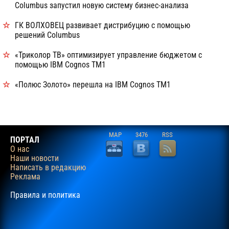
Columbus запустил новую систему бизнес-анализа
ГК ВОЛХОВЕЦ развивает дистрибуцию с помощью
решений Columbus
«Триколор ТВ» оптимизирует управление бюджетом с
помощью IBM Cognos TM1
«Полюс Золото» перешла на IBM Cognos TM1
MAP
3476
RSS
ПОРТАЛ
О нас
Наши новости
Написать в редакцию
Реклама
Правила и политика