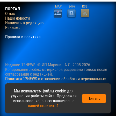
MAP
3476
RSS
ПОРТАЛ
О нас
Наши новости
Написать в редакцию
Реклама
Правила и политика
Издание 12NEWS © ИП Маринин А.Л. 2005-2026
Копирование любых материалов разрешено только после
согласования c редакцией.
Политика 12NEWS в отношении обработки персональных
данных
Наш сайт использует файлы cookie для учучшения
Мы используем файлы cookie для
пользовательского опыта. Продолжая просматривать сайт,
улучшения работы сайта. Продолжая
Принять
вы соглашаетесь с нашей
Политикой
в отношении файлов
использование, вы соглашаетесь с
cookie.
нашей политикой
.