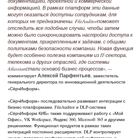
документацией, проектной и коммерческой
информацией. В рамках платформ эти данные
могут оказаться доступны сотрудникам, для
которых не предназначены.
FileAuditor
поможет
отследить все подобные случаи, чтобы затем
можно было синхронизировать настройки доступа к
документам, прикрепленным к задачам, с общими
политиками безопасности компании. Новая функция
будет особенно полезна компаниям из IT-сектора,
телекома и других отраслей, где системы
Atlassian
стали основой бизнес-процессов», —
Алексей Парфентьев
комментирует
, заместитель
генерального директора по инновационной деятельности
.
«СёрчИнформ»
«СёрчИнформ» последовательно развивает интеграции с
бизнес-платформами. FileAuditor и DLP-система
«СёрчИнформ КИБ» также поддерживают работу с «Мой
Офис», VK Workspace, Яндекс 360, Microsoft 365 и другими
решениями. Функционал продуктов в рамках таких
интеграций постоянно расширяется. DLP контролирует
каналы передачи конфиденциальной информации, а