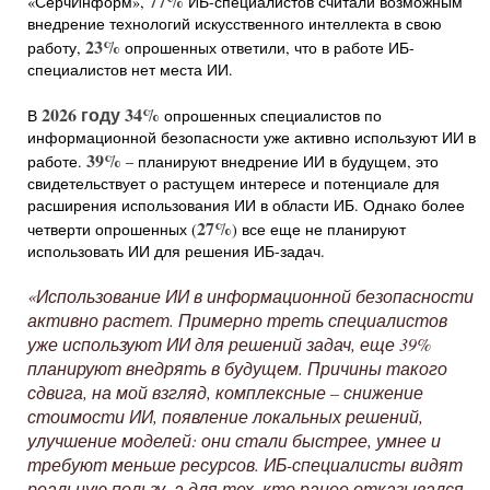
77%
«СёрчИнформ»,
ИБ-специалистов считали возможным
внедрение технологий искусственного интеллекта в свою
23%
работу,
опрошенных ответили, что в работе ИБ-
специалистов нет места ИИ.
2026 году
34%
В
опрошенных специалистов по
информационной безопасности уже активно используют ИИ в
39%
работе.
– планируют внедрение ИИ в будущем, это
свидетельствует о растущем интересе и потенциале для
расширения использования ИИ в области ИБ. Однако более
27%
четверти опрошенных (
) все еще не планируют
использовать ИИ для решения ИБ-задач.
«Использование ИИ в информационной безопасности
активно растет. Примерно треть специалистов
уже используют ИИ для решений задач, еще 39%
планируют внедрять в будущем. Причины такого
сдвига, на мой взгляд, комплексные – снижение
стоимости ИИ, появление локальных решений,
улучшение моделей: они стали быстрее, умнее и
требуют меньше ресурсов. ИБ-специалисты видят
реальную пользу, а для тех, кто ранее отказывался