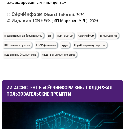
зафиксированным инцидентам.
СёрчИнформ (SearchInform)
©
, 2026
Издание 12NEWS
©
(ИП Маринин А.Л.), 2026
информационная безопасность
ИБ
партнерство
СёрчИнформ
аутсорсинг ИБ
DLP защита от утечек
DCAP файловый
аудит
СерчИнформ партнерство
подписка на безопасность
защита от внутренних угроз
ИИ-АССИСТЕНТ В «СЁРЧИНФОРМ КИБ» ПОДДЕРЖАЛ
ПОЛЬЗОВАТЕЛЬСКИЕ ПРОМПТЫ