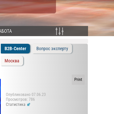
АБОТА
B2B-Center
Вопрос эксперту
Москва
Print
Опубликовано
07.06.23
Просмотров: 786
Статистика