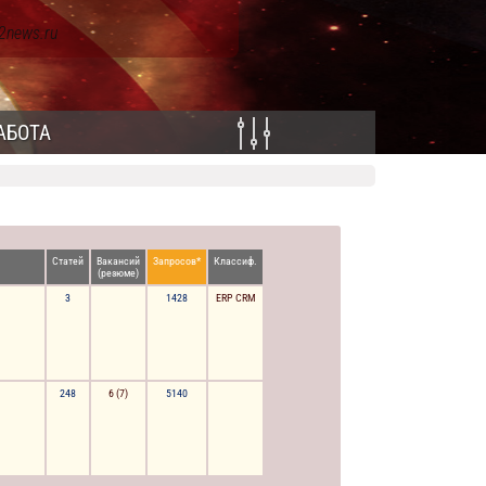
12news.ru
АБОТА
Статей
Вакансий
Запросов*
Классиф.
(резюме)
3
1428
ERP
CRM
248
6
(7)
5140