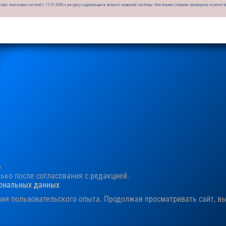
ов(с поисковых систем) с 11.07.2006 к ресурсу содержащих в запросе название системы. Или иными словами примерное количест
6
ко после согласования c редакцией.
сональных данных
ния пользовательского опыта. Продолжая просматривать сайт, в