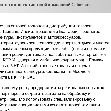
стно с консалтинговой компанией Columbus.
я на оптовой торговле и дистрибуции товаров
‚ Тайваня‚ Индии‚ Бразилии и Болгарии. Предлагает
итуры‚ инструментов и автоаксессуаров,
нтереи, сувениров‚ товаров для спорта, отдыха и многое
ьным дилером продукции Tramontina (ножи и посуда) и
омпания реализует товары под собственными торговыми
а)‚ KORAL (дверная и мебельная фурнитура)‚ «Ермак»
ары)‚ VETTA (хозяйственные товары и посуда).
ится в Екатеринбурге‚ филиалы – в Москве и
ьства в КНР и ОАЭ.
активному росту предприятия на региональных рынках.
партнеров и сократить затраты на обработку и
Центр» решило использовать специализированную
ботанную специалистами консалтинговой компании
cs AX.