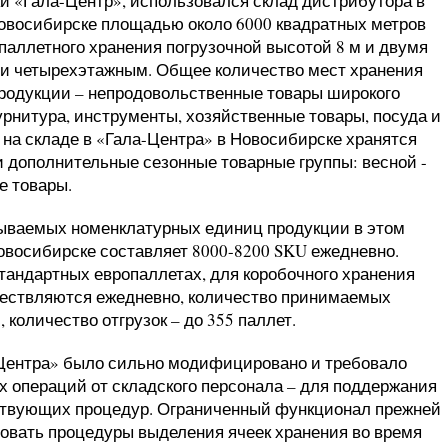
и «Гала-Центр», использовался склад дистрибутора в
Новосибирске площадью около 6000 квадратных метров
аллетного хранения погрузочной высотой 8 м и двумя
 и четырехэтажным. Общее количество мест хранения
продукции – непродовольственные товары широкого
урнитура, инструменты, хозяйственные товары, посуда и
 на складе в «Гала-Центра» в Новосибирске хранятся
 дополнительные сезонные товарные группы: весной -
е товары.
ываемых номенклатурных единиц продукции в этом
овосибирске составляет 8000-8200 SKU ежедневно.
тандартных европаллетах, для коробочного хранения
ествляются ежедневно, количество принимаемых
 количество отгрузок – до 355 паллет.
Центра» было сильно модифицировано и требовало
 операций от складского персонала – для поддержания
тствующих процедур. Ограниченный функционал прежней
овать процедуры выделения ячеек хранения во время