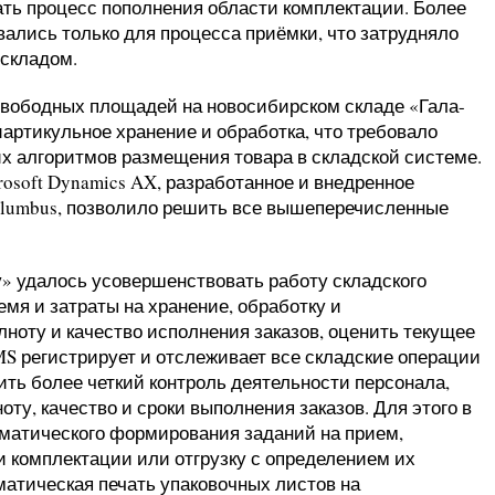
ать процесс пополнения области комплектации. Более
вались только для процесса приёмки, что затрудняло
 складом.
свободных площадей на новосибирском складе «Гала-
артикульное хранение и обработка, что требовало
х алгоритмов размещения товара в складской системе.
soft Dynamics AX, разработанное и внедренное
olumbus, позволило решить все вышеперечисленные
у» удалось усовершенствовать работу складского
емя и затраты на хранение, обработку и
ноту и качество исполнения заказов, оценить текущее
S регистрирует и отслеживает все складские операции
ить более четкий контроль деятельности персонала,
оту, качество и сроки выполнения заказов. Для этого в
матического формирования заданий на прием,
и комплектации или отгрузку с определением их
оматическая печать упаковочных листов на