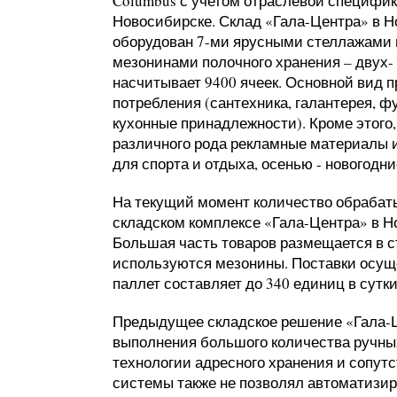
Columbus с учетом отраслевой специфик
Новосибирске. Склад «Гала-Центра» в 
оборудован 7-ми ярусными стеллажами п
мезонинами полочного хранения – двух-
насчитывает 9400 ячеек. Основной вид 
потребления (сантехника, галантерея, ф
кухонные принадлежности). Кроме этого,
различного рода рекламные материалы и
для спорта и отдыха, осенью - новогодни
На текущий момент количество обрабат
складском комплексе «Гала-Центра» в Н
Большая часть товаров размещается в с
используются мезонины. Поставки осущ
паллет составляет до 340 единиц в сутки,
Предыдущее складское решение «Гала-
выполнения большого количества ручных
технологии адресного хранения и сопу
системы также не позволял автоматизир