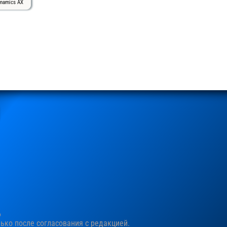
namics AX
6
ко после согласования c редакцией.