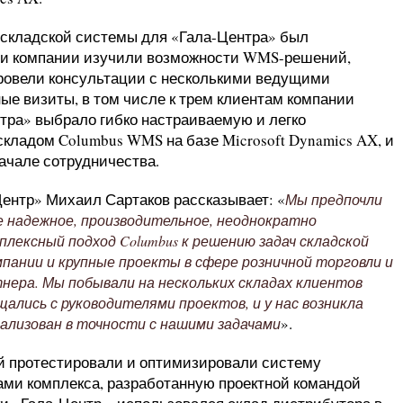
 складской системы для «Гала-Центра» был
ли компании изучили возможности WMS-решений,
провели консультации с несколькими ведущими
ые визиты, в том числе к трем клиентам компании
нтра» выбрало гибко настраиваемую и легко
ладом Columbus WMS на базе Microsoft Dynamics AX, и
ачале сотрудничества.
Центр» Михаил Сартаков рассказывает: «
Мы предпочли
ое надежное, производительное, неоднократно
плексный подход Columbus к решению задач складской
пании и крупные проекты в сфере розничной торговли и
нера. Мы побывали на нескольких складах клиентов
щались с руководителями проектов, и у нас возникла
».
ализован в точности с нашими задачами
ой протестировали и оптимизировали систему
ми комплекса, разработанную проектной командой