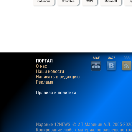
Columbus
Columbus
WMS
Microsoft
Dy
MAP
3476
RSS
ПОРТАЛ
О нас
Наши новости
Написать в редакцию
Реклама
Правила и политика
Издание 12NEWS © ИП Маринин А.Л. 2005-202
Копирование любых материалов разрешено толь