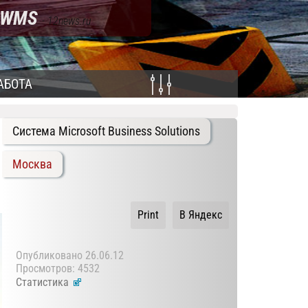
, WMS
- 12news.ru
АБОТА
Система Microsoft Business Solutions
Москва
Print
В Яндекс
Опубликовано
26.06.12
Просмотров: 4532
Статистика