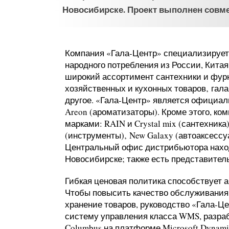
Новосибирске. Проект выполнен совме
Компания «Гала-Центр» специализируетс
народного потребления из России, Китая
широкий ассортимент сантехники и фурн
хозяйственных и кухонных товаров‚ гала
другое. «Гала-Центр» является официал
Areon (ароматизаторы). Кроме этого, к
марками: RAIN и Crystal mix (сантехник
(инструменты)‚ New Galaxy (автоаксессу
Центральный офис дистрибьютора наход
Новосибирске; также есть представител
Гибкая ценовая политика способствует 
Чтобы повысить качество обслуживания 
хранение товаров, руководство «Гала-
систему управления класса WMS, разра
Columbus на платформе Microsoft Dynami