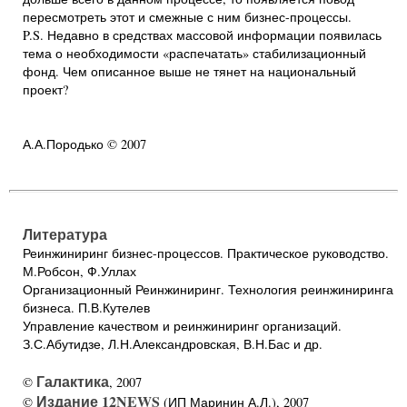
пересмотреть этот и смежные с ним бизнес-процессы.
P.S. Недавно в средствах массовой информации появилась
тема о необходимости «распечатать» стабилизационный
фонд. Чем описанное выше не тянет на национальный
проект?
А.А.Породько © 2007
Литература
Реинжиниринг бизнес-процессов. Практическое руководство.
М.Робсон, Ф.Уллах
Организационный Реинжиниринг. Технология реинжиниринга
бизнеса. П.В.Кутелев
Управление качеством и реинжиниринг организаций.
З.С.Абутидзе, Л.Н.Александровская, В.Н.Бас и др.
Галактика
©
, 2007
Издание 12NEWS
©
(ИП Маринин А.Л.), 2007