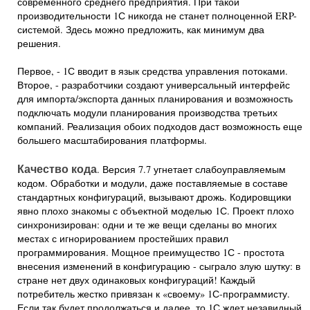
современного среднего предприятия. При такой
производительности 1С никогда не станет полноценной ERP-
системой. Здесь можно предложить, как минимум два
решения.
Первое, - 1С вводит в язык средства управления потоками.
Второе, - разработчики создают универсальный интерфейс
для импорта/экспорта данных планирования и возможность
подключать модули планирования производства третьих
компаний. Реализация обоих подходов даст возможность еще
большего масштабирования платформы.
Качество кода
. Версия 7.7 угнетает слабоуправляемым
кодом. Обработки и модули, даже поставляемые в составе
стандартных конфигураций, вызывают дрожь. Кодировщики
явно плохо знакомы с объектной моделью 1С. Проект плохо
синхронизирован: одни и те же вещи сделаны во многих
местах с игнорированием простейших правил
программирования. Мощное преимущество 1С - простота
внесения изменений в конфигурацию - сыграло злую шутку: в
стране нет двух одинаковых конфигураций! Каждый
потребитель жестко привязан к «своему» 1С-программисту.
Если так будет продолжаться и далее, то 1С ждет незавидный