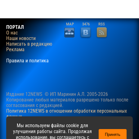
MAP
3476
RSS
ПОРТАЛ
О нас
Наши новости
Написать в редакцию
Реклама
Правила и политика
Издание 12NEWS © ИП Маринин А.Л. 2005-2026
Копирование любых материалов разрешено только после
согласования c редакцией.
Политика 12NEWS в отношении обработки персональных
данных
Наш сайт использует файлы cookie для учучшения
Мы используем файлы cookie для
пользовательского опыта. Продолжая просматривать сайт,
улучшения работы сайта. Продолжая
Принять
вы соглашаетесь с нашей
Политикой
в отношении файлов
использование, вы соглашаетесь с