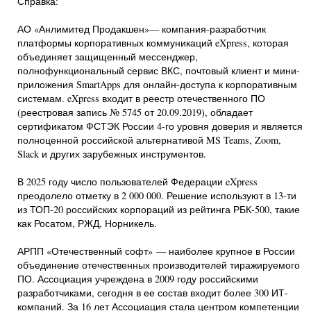
Справка:
АО «Анлимитед Продакшен»— компания-разработчик
платформы корпоративных коммуникаций eXpress, которая
объединяет защищенный мессенджер,
полнофункциональный сервис ВКС, почтовый клиент и мини-
приложения SmartApps для онлайн-доступа к корпоративным
системам. eXpress входит в реестр отечественного ПО
(реестровая запись № 5745 от 20.09.2019), обладает
сертификатом ФСТЭК России 4-го уровня доверия и является
полноценной российской альтернативой MS Teams, Zoom,
Slack и других зарубежных инструментов.
В 2025 году число пользователей Федерации eXpress
преодолело отметку в 2 000 000. Решение используют в 13-ти
из ТОП-20 российских корпораций из рейтинга РБК-500, такие
как Росатом, РЖД, Норникель.
АРПП «Отечественный софт» — наиболее крупное в России
объединение отечественных производителей тиражируемого
ПО. Ассоциация учреждена в 2009 году российскими
разработчиками, сегодня в ее состав входит более 300 ИТ-
компаний. За 16 лет Ассоциация стала центром компетенции