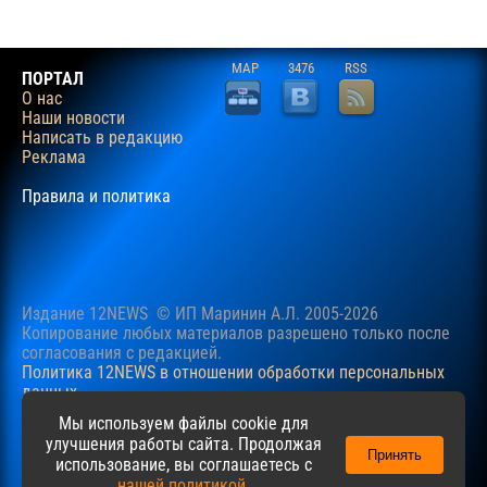
MAP
3476
RSS
ПОРТАЛ
О нас
Наши новости
Написать в редакцию
Реклама
Правила и политика
Издание 12NEWS © ИП Маринин А.Л. 2005-2026
Копирование любых материалов разрешено только после
согласования c редакцией.
Политика 12NEWS в отношении обработки персональных
данных
Наш сайт использует файлы cookie для учучшения
Мы используем файлы cookie для
пользовательского опыта. Продолжая просматривать сайт,
улучшения работы сайта. Продолжая
Принять
вы соглашаетесь с нашей
Политикой
в отношении файлов
использование, вы соглашаетесь с
cookie.
нашей политикой
.