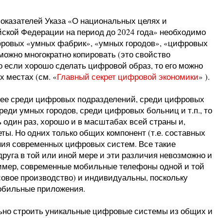
показателей Указа «О национальных целях и
йской Федерации на период до 2024 года» необходимо
ровых «умных фабрик», «умных городов», «цифровых
можно многократно копировать (это свойство
о если хорошо сделать цифровой образ, то его можно
х местах (см. «
Главный секрет цифровой экономики
» ).
бщее среди цифровых подразделений, среди цифровых
еди умных городов, среди цифровых больниц и т.п., то
 один раз, хорошо и в масштабах всей страны и,
еты. Но одних только общих компонент (т.е. составных
ния современных цифровых систем. Все такие
руга в той или иной мере и эти различия невозможно и
ример, современные мобильные телефоны одной и той
овое производство) и индивидуальны, поскольку
обильные приложения.
ьно строить уникальные цифровые системы из общих и