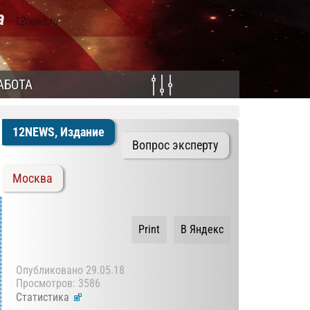
а
- 12news.ru
АБОТА
12NEWS, Издание
Вопрос эксперту
Москва
Print
В Яндекс
Опубликовано
29.05.18
Просмотров: 3586
Статистика