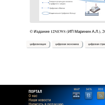
©
Издание 12NEWS
(ИП Маринин А.Л.), 2
цифровизация
цифровая экономика
цифровая стра
MAP
3476
RSS
ПОРТАЛ
О нас
Наши новости
Написать в редакцию