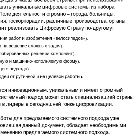
авать уникальные цифровые системы из набора
Поле деятельности огромно – города, больницы,
ия, госкорпорации, различные производства, органы
волит реализовать Цифровую Страну по-другому:
ния работ и изобретения «велосипедов»).
в на решение сложных задач).
пробированных решений-компонент).
явную и машинно-исполняемую форму).
щего подхода).
дей от рутинной и не целевой работы).
тся инновационным, уникальным и имеет огромный
 системный подход может стать специализацией страны
и в лидеры в сегодняшней гонке цифровизации.
боты для предлагаемого системного подхода уже
отовившая данный документ, обладает необходимыми
именению предлагаемого системного подхода.