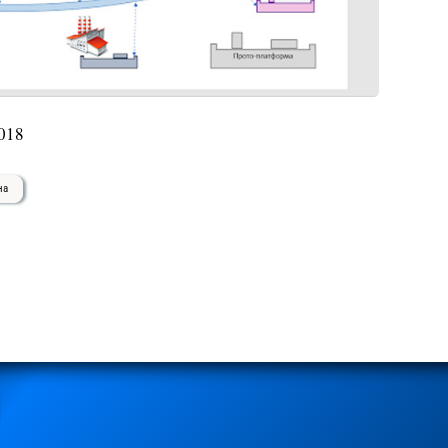
018
на