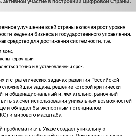
ь активной участие в построении Цифровой Страны.
темное улучшение всей страны включая рост уровня
сти ведения бизнеса и государственного управления.
ак средство для достижения системности, т.е.
я всех,
ржены коррупции,
лняться точно и в установленный срок.
х и стратегических задачах развития Российской
то сложнейшая задача, решение которой критически
айти общенациональный и, желательно, рыночный
твить за счет использования уникальных возможностей
ещё и обладал бы экспортным потенциалом
КС) и мирового масштаба.
 проблематики в Указе создает уникальную
дхода в масштабе всей страны. При использовании