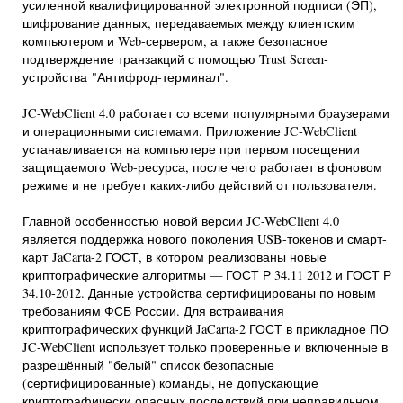
усиленной квалифицированной электронной подписи (ЭП),
шифрование данных, передаваемых между клиентским
компьютером и Web-сервером, а также безопасное
подтверждение транзакций с помощью Trust Screen-
устройства "Антифрод-терминал".
JC-WebClient 4.0 работает со всеми популярными браузерами
и операционными системами. Приложение JC-WebClient
устанавливается на компьютере при первом посещении
защищаемого Web-ресурса, после чего работает в фоновом
режиме и не требует каких-либо действий от пользователя.
Главной особенностью новой версии JC-WebClient 4.0
является поддержка нового поколения USB-токенов и смарт-
карт JaCarta-2 ГОСТ, в котором реализованы новые
криптографические алгоритмы — ГОСТ Р 34.11 2012 и ГОСТ Р
34.10-2012. Данные устройства сертифицированы по новым
требованиям ФСБ России. Для встраивания
криптографических функций JaCarta-2 ГОСТ в прикладное ПО
JC-WebClient использует только проверенные и включенные в
разрешённый "белый" список безопасные
(сертифицированные) команды, не допускающие
криптографически опасных последствий при неправильном