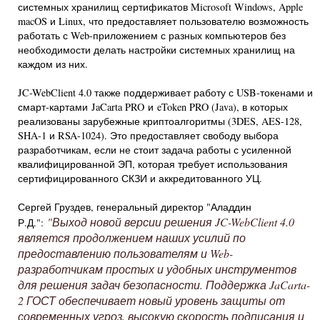
системных хранилищ сертификатов Microsoft Windows, Apple
macOS и Linux, что предоставляет пользователю возможность
работать с Web-приложением с разных компьютеров без
необходимости делать настройки системных хранилищ на
каждом из них.
JC-WebClient 4.0 также поддерживает работу с USB-токенами и
смарт-картами JaCarta PRO и eToken PRO (Java), в которых
реализованы зарубежные криптоалгоритмы (3DES, AES-128,
SHA-1 и RSA-1024). Это предоставляет свободу выбора
разработчикам, если не стоит задача работы с усиленной
квалифицированной ЭП, которая требует использования
сертифицированного СКЗИ и аккредитованного УЦ.
Сергей Груздев, генеральный директор "Аладдин
"Выход новой версии решения JC-WebClient 4.0
Р.Д.":
является продолжением наших усилий по
предоставлению пользователям и Web-
разработчикам простых и удобных инструментов
для решения задач безопасности. Поддержка JaCarta-
2 ГОСТ обеспечивает новый уровень защиты от
современных угроз, высокую скорость подписания и