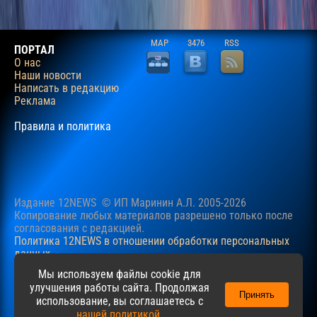
MAP
3476
RSS
ПОРТАЛ
О нас
Наши новости
Написать в редакцию
Реклама
Правила и политика
Издание 12NEWS © ИП Маринин А.Л. 2005-2026
Копирование любых материалов разрешено только после
согласования c редакцией.
Политика 12NEWS в отношении обработки персональных
данных
Наш сайт использует файлы cookie для учучшения
Мы используем файлы cookie для
пользовательского опыта. Продолжая просматривать сайт,
улучшения работы сайта. Продолжая
Принять
вы соглашаетесь с нашей
Политикой
в отношении файлов
использование, вы соглашаетесь с
cookie.
нашей политикой
.