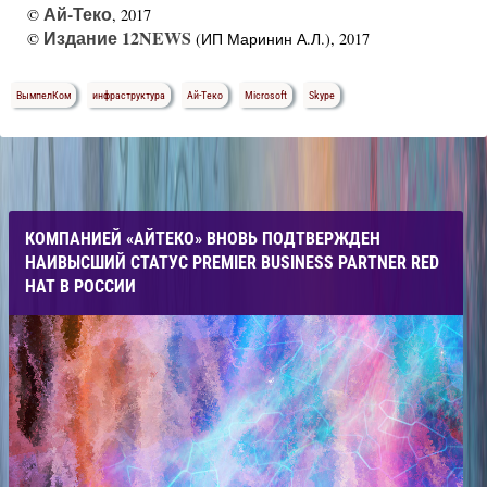
Ай-Теко
©
, 2017
Издание 12NEWS
©
(ИП Маринин А.Л.), 2017
ВымпелКом
инфраструктура
Ай-Теко
Microsoft
Skype
КОМПАНИЕЙ «АЙТЕКО» ВНОВЬ ПОДТВЕРЖДЕН
НАИВЫСШИЙ СТАТУС PREMIER BUSINESS PARTNER RED
HAT В РОССИИ