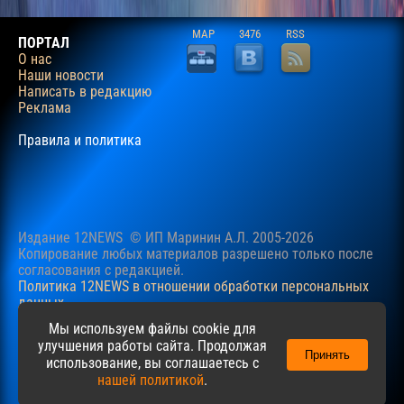
MAP
3476
RSS
ПОРТАЛ
О нас
Наши новости
Написать в редакцию
Реклама
Правила и политика
Издание 12NEWS © ИП Маринин А.Л. 2005-2026
Копирование любых материалов разрешено только после
согласования c редакцией.
Политика 12NEWS в отношении обработки персональных
данных
Наш сайт использует файлы cookie для учучшения
Мы используем файлы cookie для
пользовательского опыта. Продолжая просматривать сайт,
улучшения работы сайта. Продолжая
Принять
вы соглашаетесь с нашей
Политикой
в отношении файлов
использование, вы соглашаетесь с
cookie.
нашей политикой
.