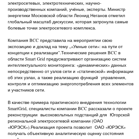
электросетевых, электротехнических, научно-
производственных компаний, учёные, эксперты. Министр
энергетики Московской области Леонид Неганов отметил
глобальный масштаб дискуссии, которая затронула самые
болевые точки электросетевого комплекса.
Компания BCC представила на мероприятии свою
экспозицию и доклад на тему „«Умные сети»: на пути от
концепции к реализации”.Технические решения BCC в
области Smart Grid предусматривают организацию систем
интеллектуального мониторинга: «динамических» данных
непосредственно от узлов сети и «статической» информации
об этих узлах, а также реализацию функций управления,
контроля и оптимизацию энергопотребления всех элементов
и участников сети.
В качестве примера практического внедрения технологии
SmartGrid, специалисты компании BCC рассказали о проекте
реконструкции высоковольтных подстанций для Югорской
региональной электросетевой компании (ОАО
«ЮРЭСК»).Реализация проекта позволит ОАО «ЮРЭСК»
получать объективную аналитическую оценку состояния