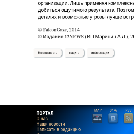
организации. Лишь применяя комплексн
добиться ощутимого результата. Поэтому
деталях и возможные угрозы лучше встр
©
FalconGaze
, 2014
©
Издание 12NEWS
(ИП Маринин А.Л.), 2
безопасность
защита
информации
MAP
3476
RSS
ПОРТАЛ
О нас
Наши новости
Написать в редакцию