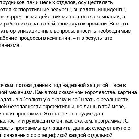
трудников, так и целых отделов, осуществлять
уются корпоративные ресурсы, выявлять инциденты,
некорректными действиями персонала компании, а
и работников за любой промежуток времени. Все это
шать организационные вопросы, вносить необходимые
абочие процессы в компании, – и в результате
ханизма.
очкам, потоки данных под надежной защитой – все в
ой механизм. Как в том сказочном королевстве: картина
падать в абсолютную сказку и забывать о реальности
ой безопасности эффективны, но лишь в той мере,
шная программа. Это такое же орудие для
сности и руководителей, как, скажем, программа 1С
овать программы для защиты данных следует вкупе с
й, связанных со спецификой каждой отдельной