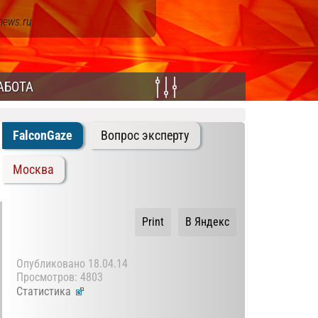
news.ru
АБОТА
FalconGaze
Вопрос эксперту
Москва
Print
В Яндекс
Опубликовано
18.04.14
Просмотров: 4803
Статистика