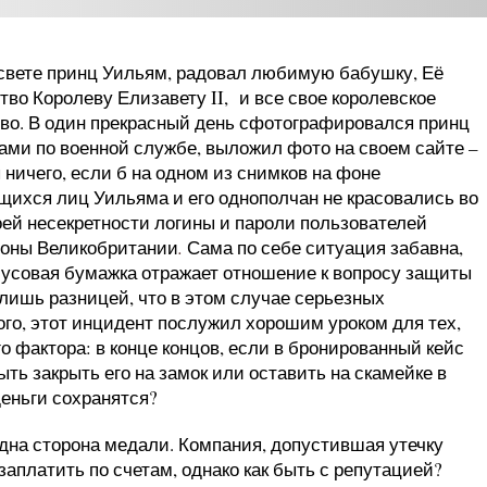
свете принц Уильям, радовал любимую бабушку, Её
тво Королеву Елизавету II, и все свое королевское
во. В один прекрасный день сфотографировался принц
гами по военной службе, выложил фото на своем сайте –
 ничего, если б на одном из снимков на фоне
ихся лиц Уильяма и его однополчан не красовались во
оей несекретности логины и пароли пользователей
роны Великобритании
Сама по себе ситуация забавна,
.
акмусовая бумажка отражает отношение к вопросу защиты
лишь разницей, что в этом случае серьезных
ого, этот инцидент послужил хорошим уроком для тех,
о фактора: в конце концов, если в бронированный кейс
ть закрыть его на замок или оставить на скамейке в
 деньги сохранятся?
дна сторона медали. Компания, допустившая утечку
платить по счетам, однако как быть с репутацией?