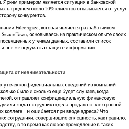
я. Ярким примером является ситуация в банковской
ных в среднем около 10% клиентов отказывается от услуг
сторону конкурентов.
пании Falcongaze, которая является разработчиком
ecureTower, основываясь на практическом опыте своих
, посвященных утечкам данных, составили список
я и все же подумать о защите информации.
защита от невнимательности
сех утечек конфиденциальных сведений из компаний
колько было и сколько еще будет случаев, когда
оллегой, отправляет конфиденциальную финансовую
peили когда сотрудник отдела продаж по электронной
х коллеге – и ошибается при вводе адреса? Что
но: сотрудники, совершившие оплошность, как правило,
дству, в то время как любое промедление в таких