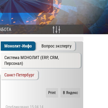
.ru
АБОТА
Монолит-Инфо
Вопрос эксперту
Система МОНОЛИТ (ERP, CRM,
Персонал)
Санкт-Петербург
Print
В Яндекс
Опубликовано
15.04.14