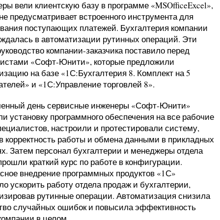
ры вели клиентскую базу в программе «MSOfficeExcel»,
 не предусматривает встроенного инструмента для
вания поступающих платежей. Бухгалтерия компании
уждалась в автоматизации рутинных операций. Эти
руководство компании-заказчика поставило перед
истами «Софт-Юнити», которые предложили
изацию на базе «1С:Бухгалтерия 8. Комплект на 5
ателей» и «1С:Управление торговлей 8».
ченный день сервисные инженеры «Софт-Юнити»
ли установку программного обеспечения на все рабочие
пециалистов, настроили и протестировали систему,
в корректность работы и обмена данными в прикладных
х. Затем персонал бухгалтерии и менеджеры отдела
прошли краткий курс по работе в конфигурации.
сное внедрение программных продуктов «1С»
ло ускорить работу отдела продаж и бухгалтерии,
изировав рутинные операции. Автоматизация снизила
тво случайных ошибок и повысила эффективность
компании в целом.