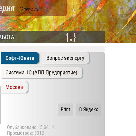
терия
- 12news.ru
АБОТА
Софт-Юнити
Вопрос эксперту
Система 1C (УПП Предприятие)
Москва
Print
В Яндекс
Опубликовано
15.04.14
Просмотров: 3312