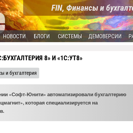
FIN, Финансы и бухгал
НОВОСТИ
БЛОГИ
СИСТЕМЫ
ДЕМОВЕРСИИ
Р
БУХГАЛТЕРИЯ 8» И «1С:УТ8»
сы и бухгалтерия
ании «Софт-Юнити» автоматизировали бухгалтерию
цмагнит», которая специализируется на
в.