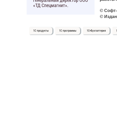
генеральный директор ООО
«ТД Спецмагнит».
©
Софт
©
Издан
1С продукты
1С программы
1С+Бухгалтерия