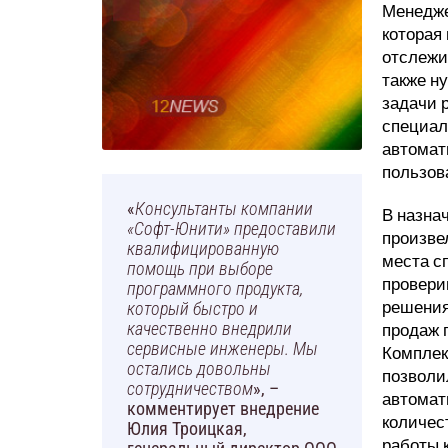
Менедже
которая
отслежи
также н
задачи 
специал
автомат
пользов
«
Консультанты компании
В назна
«Софт-Юнити» предоставили
произве
квалифицированную
места с
помощь при выборе
провери
программного продукта,
решения
который быстро и
продаж 
качественно внедрили
сервисные инженеры. Мы
Комплек
остались довольны
позволи
сотрудничеством
», –
автомат
комментирует внедрение
количес
Юлия Троицкая,
работы 